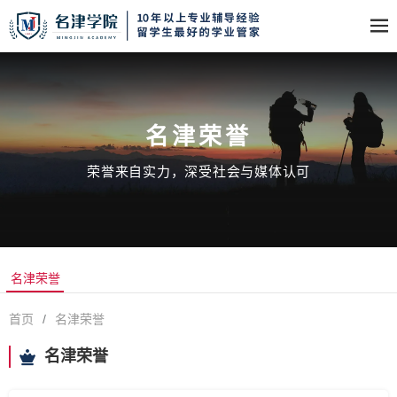
名津荣誉
荣誉来自实力，深受社会与媒体认可
名津荣誉
首页
/
名津荣誉
名津荣誉