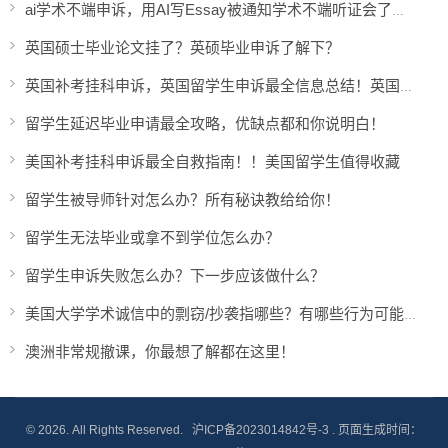
ai学术不端申诉，用AI写Essay被通知学术不端听证会了怎么办？
英国硕士毕业论文挂了？英硕毕业申诉了解下？
英国补考挂科申诉，英国留学生申诉最全信息总结！英国留学生必收藏！
留学生延迟毕业申请最全攻略，优缺点都和你说明白！
美国补考挂科申诉最全自救指南！！美国留学生值得收藏
留学生被导师针对怎么办？所有秘诀教给给你！
留学生无法毕业或拿不到学位怎么办？
留学生申诉失败怎么办？下一步应该做什么？
美国大学学术诚信中的剽窃/抄袭指哪些？有哪些行为可能触犯？
澳洲非常规撤课，你最想了解都在这里！
© 2026. All Rights Reserved.
沪ICP备2023014842号-3
. 页面生成时间：