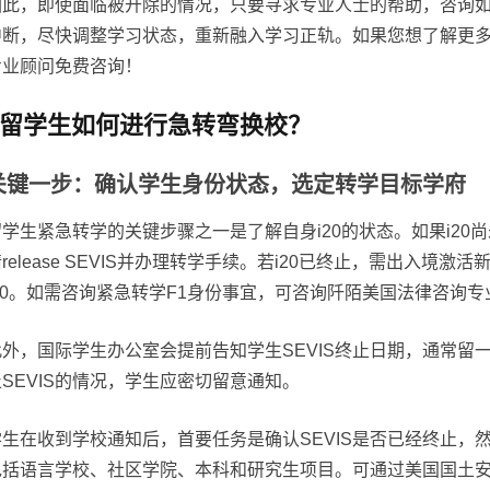
因此，即使面临被开除的情况，只要寻求专业人士的帮助，咨询
中断，尽快调整学习状态，重新融入学习正轨。如果您想了解更
专业顾问免费咨询！
留学生如何进行急转弯换校？
关键一步：确认学生身份状态，选定转学目标学府
留学生紧急转学的关键步骤之一是了解自身i20的状态。如果i2
release SEVIS并办理转学手续。若i20已终止，需出入境
i20。如需咨询紧急转学F1身份事宜，可咨询阡陌美国法律咨询专
此外，国际学生办公室会提前告知学生SEVIS终止日期，通常留
止SEVIS的情况，学生应密切留意通知。
学生在收到学校通知后，首要任务是确认SEVIS是否已经终止，
包括语言学校、社区学院、本科和研究生项目。可通过美国国土