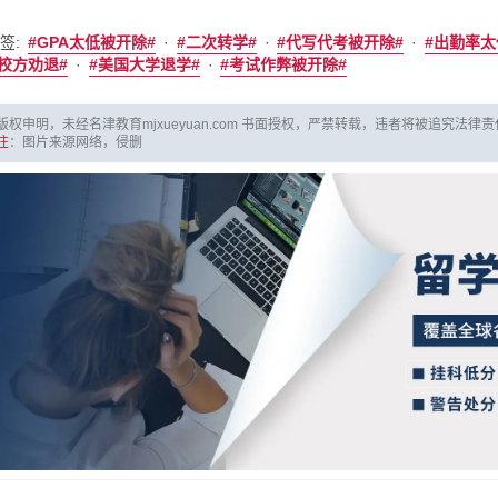
签:
·
·
·
GPA太低被开除
二次转学
代写代考被开除
出勤率太
·
·
校方劝退
美国大学退学
考试作弊被开除
版权申明，未经名津教育mjxueyuan.com 书面授权，严禁转载，违者将被追究法律
注
：图片来源网络，侵删