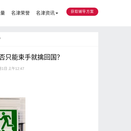
获取辅导方案
力量
名津荣誉
名津资讯
？
是否只能束手就擒回国？
月1日 上午12:47