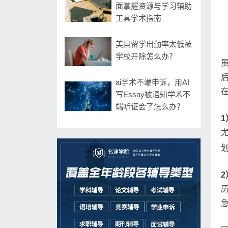
面掌握资源与学习辅助
工具学术指南
美国留学出勤率太低被
学校开除怎么办？
ai学术不端申诉，用AI
写Essay被通知学术不
端听证会了怎么办？
1
2