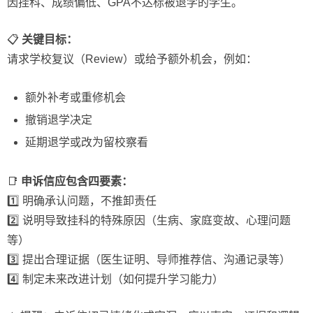
因挂科、成绩偏低、GPA不达标被退学的学生。
📋
关键目标：
请求学校复议（Review）或给予额外机会，例如：
额外补考或重修机会
撤销退学决定
延期退学或改为留校察看
📑
申诉信应包含四要素：
1️⃣ 明确承认问题，不推卸责任
2️⃣ 说明导致挂科的特殊原因（生病、家庭变故、心理问题
等）
3️⃣ 提出合理证据（医生证明、导师推荐信、沟通记录等）
4️⃣ 制定未来改进计划（如何提升学习能力）