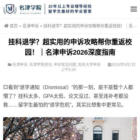
首页
»
名津申诉
»
挂科退学？超实用的申诉攻略帮你重返校园！｜名津申诉2026深度指南
挂科退学？超实用的申诉攻略帮你重返校
园！｜名津申诉2026深度指南
名津申诉
,
名津学院资讯
,
申诉常见问题
,
知名大学申诉
2026年5月7日
上午5:34
💥看到“退学通知（Dismissal）”的那一刻，是不是整个人都
懵了？
挂科太多、GPA太低、论文没过、甚至连补考都没
救……留学生最怕的“退学危机”，其实比想象中更常见。