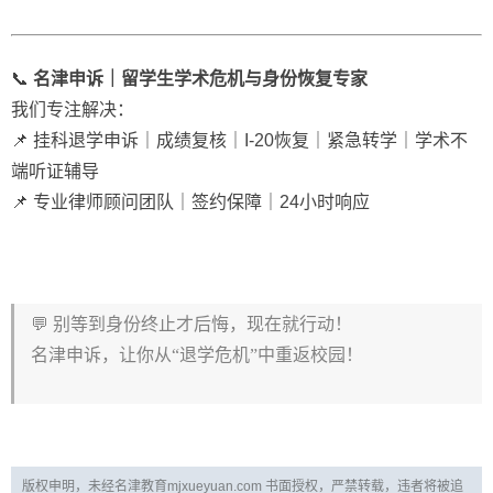
📞
名津申诉｜留学生学术危机与身份恢复专家
我们专注解决：
📌 挂科退学申诉｜成绩复核｜I-20恢复｜紧急转学｜学术不
端听证辅导
📌 专业律师顾问团队｜签约保障｜24小时响应
💬 别等到身份终止才后悔，现在就行动！
名津申诉，让你从“退学危机”中重返校园！
版权申明，未经名津教育mjxueyuan.com 书面授权，严禁转载，违者将被追