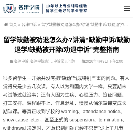
首页
»
名津申诉
»
留学缺勤被劝退怎么办?讲清“缺勤申诉/缺勤退学/缺勤被开除/劝退申诉”完整指南
留学缺勤被劝退怎么办?讲清“缺勤申诉/缺勤
退学/缺勤被开除/劝退申诉”完整指南
名津申诉
,
名津学院资讯
,
申诉常见问题
2026年4月9日 下午2:00
很多留学生一开始并没有把“缺勤”当成特别严重的问题。有人
觉得只是少去几次课，有人以为和国内大学一样，只要期末
考试能过就没事；还有人因为生病、心理压力、签证问题、
打工安排、课程跟不上、作息混乱，慢慢从偶尔缺课变成长
期缺课。等真正收到学校的 warning、attendance notice、
show cause letter，甚至正式的 suspension、termination、
withdrawal 决定时，才意识到问题已经不只是“少上了几节