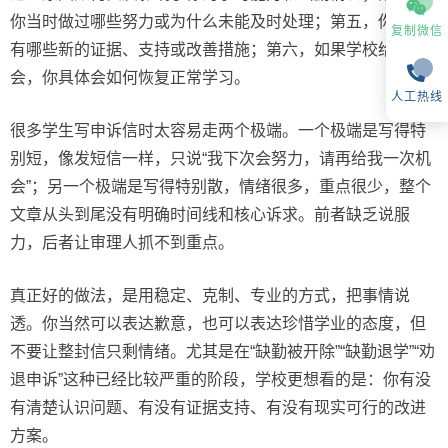
你当时做过哪些努力或为什么未能及时处理；第五，你现在
复制微信
有哪些新的证据、支持或改善措施；第六，如果学校给你机
会，你具体会如何恢复正常学习。
人工热线
很多学生写申诉信时太容易走两个极端。一个极端是写得特
别短，像发短信一样，只说“我下次会努力，请再给我一次机
会”；另一个极端是写得特别散，情绪很多，重点很少，整个
文章从头到尾没有明确时间线和核心诉求。前者缺乏说服
力，后者让审理人抓不到重点。
真正好的做法，是用稳定、克制、专业的方式，把事情说
透。你当然可以表达歉意，也可以表达珍惜学业的态度，但
不要让整封信只剩情绪。尤其是在“缺勤被开除”“缺勤退学”“劝
退申诉”这种已经比较严重的阶段，学校更想看的是：你有没
有清楚认识问题、有没有证据支持、有没有现实可行的改进
方案。