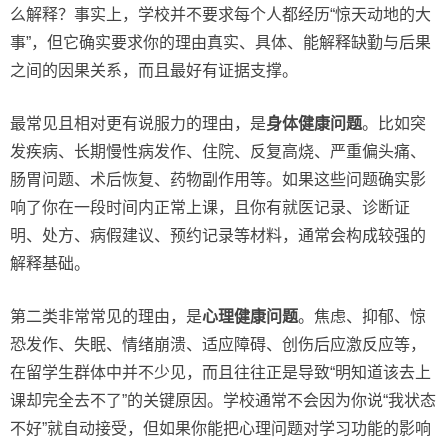
么解释？事实上，学校并不要求每个人都经历“惊天动地的大
事”，但它确实要求你的理由真实、具体、能解释缺勤与后果
之间的因果关系，而且最好有证据支撑。
最常见且相对更有说服力的理由，是
身体健康问题
。比如突
发疾病、长期慢性病发作、住院、反复高烧、严重偏头痛、
肠胃问题、术后恢复、药物副作用等。如果这些问题确实影
响了你在一段时间内正常上课，且你有就医记录、诊断证
明、处方、病假建议、预约记录等材料，通常会构成较强的
解释基础。
第二类非常常见的理由，是
心理健康问题
。焦虑、抑郁、惊
恐发作、失眠、情绪崩溃、适应障碍、创伤后应激反应等，
在留学生群体中并不少见，而且往往正是导致“明知道该去上
课却完全去不了”的关键原因。学校通常不会因为你说“我状态
不好”就自动接受，但如果你能把心理问题对学习功能的影响