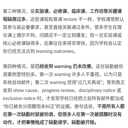
第三种情况，是
实验课、必修课、临床课、工作坊等关键课
程缺席过多
。这些课程和普通 lecture 不一样，学校通常默认
其参与是必要要求，甚至直接关联通过条件。很多学生在理
论课上偶尔不到，问题还不一定立刻爆发；但一旦实验课或
核心必修课缺得多，后果往往来得非常快，因为学校会认定
你已经无法达到 learning outcomes。
第四种情况，是
已经收到 warning 仍未改善
。这在缺勤被劝
退案例里特别多。第一次 warning 许多人不重视，以为只是
系统自动邮件；第二次 warning 觉得“过几天再说”；等到真正
收到 show cause、progress review、disciplinary notice 或
exclusion notice 时，才发现学校已经把之前所有邮件都当成
“你已被充分提醒但未纠正”的证据。换句话说，
不是所有人都
在第一次缺勤时就被劝退，但很多人在第一次被提醒时没有
动作，才把事情拖成了缺勤退学、缺勤被开除。