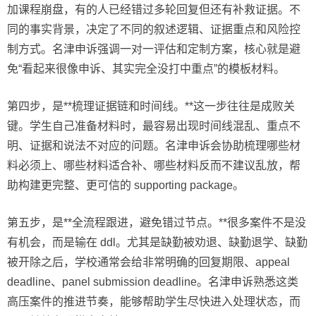
加课程崩盘，有的人已经错过多轮回复但还有补救证据。不
同的事实背景，决定了不同的叙述逻辑、证据重点和风险控
制方式。名津申诉强调一对一评估和定制方案，核心就是避
免“看起来很像申诉、其实完全没打中重点”的模板材料。
第四步，是**梳理证据链和时间线。**这一步往往是成败关
键。学生自己准备材料时，最容易出现时间线混乱、重点不
明、证据和说法不对应的问题。名津申诉会协助梳理哪些材
料必须上、哪些材料适合补、哪些材料反而不建议乱放，帮
助构建更完整、更可信的 supporting package。
第五步，是**全流程跟进，避免错过节点。**很多案件不是没
有机会，而是输在 ddl。尤其是缺勤被劝退、缺勤退学、缺勤
被开除之后，学校通常会给非常明确的回复期限、appeal
deadline、panel submission deadline。名津申诉熟悉这类
高压案件的推进节奏，能够帮助学生尽快进入处理状态，而