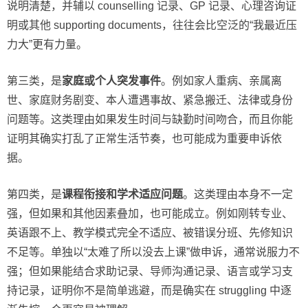
说明清楚，并辅以 counselling 记录、GP 记录、心理咨询证
明或其他 supporting documents，往往会比空泛的“我最近压
力大”更有力量。
第三类，是
家庭或个人突发事件
。例如家人重病、亲属离
世、家庭财务剧变、本人遭遇事故、紧急搬迁、法律或身份
问题等。这类理由如果发生时间与缺勤时间吻合，而且你能
证明其确实打乱了正常生活节奏，也可能成为重要申诉依
据。
第四类，是
课程衔接和学术适应问题
。这类理由本身不一定
强，但如果和其他因素叠加，也可能成立。例如刚转专业、
英语跟不上、教学模式完全不适应、被错误分班、先修知识
不足等。单独以“太难了所以没去上课”做申诉，通常说服力不
强；但如果能结合求助记录、导师沟通记录、语言或学习支
持记录，证明你不是简单逃避，而是确实在 struggling 中逐