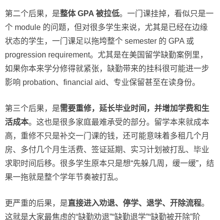
第二个后果，是
整体 GPA 被拉低
。一门课挂掉，看似只是一
个 module 的问题，但对很多学生来说，尤其是已经在边缘
状态的学生，一门课足以拖垮整个 semester 的 GPA 或
progression requirement。尤其是在美国留学缺勤案例里，
如果你本来学分修得就紧张，缺勤带来的挂科很可能进一步
影响 probation、financial aid、专业保留甚至在读身份。
第三个后果，是
需要重修，延长毕业时间，并增加学费和生
活成本
。这也是很多家庭最难承受的部分。留学本来就成本
高，重修不只是补交一门课的钱，还可能意味着多租几个月
房、多付几个月生活费、签证延期、实习计划被打乱、毕业
求职时间后移。很多学生原本只是想“先躲几周，缓一缓”，结
果一拖就是整个学年节奏被打乱。
更严重的后果，是
直接进入劝退、停学、退学、开除流程
。
这就是大家最焦虑的“缺勤劝退”“缺勤退学”“缺勤被开除”阶