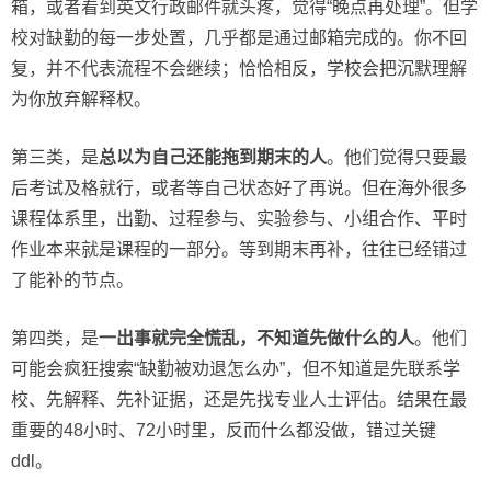
箱，或者看到英文行政邮件就头疼，觉得“晚点再处理”。但学
校对缺勤的每一步处置，几乎都是通过邮箱完成的。你不回
复，并不代表流程不会继续；恰恰相反，学校会把沉默理解
为你放弃解释权。
第三类，是
总以为自己还能拖到期末的人
。他们觉得只要最
后考试及格就行，或者等自己状态好了再说。但在海外很多
课程体系里，出勤、过程参与、实验参与、小组合作、平时
作业本来就是课程的一部分。等到期末再补，往往已经错过
了能补的节点。
第四类，是
一出事就完全慌乱，不知道先做什么的人
。他们
可能会疯狂搜索“缺勤被劝退怎么办”，但不知道是先联系学
校、先解释、先补证据，还是先找专业人士评估。结果在最
重要的48小时、72小时里，反而什么都没做，错过关键
ddl。