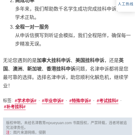
高成功率
人工热线
多年来，我们帮助数千名学生成功完成挂科申诉，恢复
学术正轨。
全程一对一服务
从申诉信撰写到听证会模拟，我们全程陪伴，确保每一
步精准无误。
无论您遇到的是
加拿大挂科申诉
、
美国挂科申诉
，还是
英
国
、
澳洲
、
新加坡
、
香港挂科申诉
问题，名津申诉都将是您
最可靠的选择。选择名津申诉，助您顺利化解危机，继续学
业！
标签:
·
·
·
·
学术申诉
毕业申诉
特殊申诉
考试挂科
补考挂科
版权申明，未经名津教育mjxueyuan.com 书面授权，严禁转载，违者将被追
究法律责任。
注
：图片来源网络，侵删