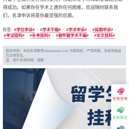
得成功。如果你在学术上遇到任何困难，欢迎随时联系我
们，名津申诉将是你最坚强的后盾。
标签:
·
·
·
·
学位申诉
学术不端
学术申诉
延期申诉
·
·
·
考试挂科
补考挂科
被怀疑学术不端
论文挂科
版权申明，未经名津教育mjxueyuan.com 书面授权，严禁转载，违者将被追
究法律责任。
注
：图片来源网络，侵删
在线咨询
复制微信