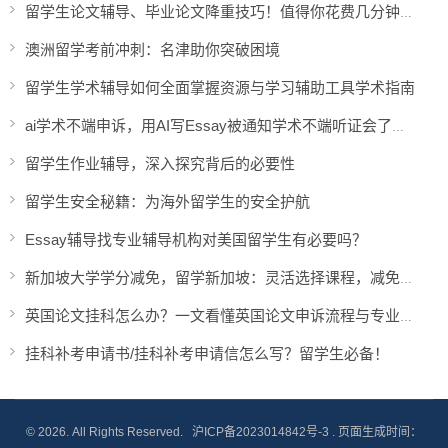
留学生论文辅导、毕业论文降重技巧！值得你花费几分钟看看
澳洲留学考前冲刺：名津助你突破困境
留学生学术辅导如何全面掌握资源与学习辅助工具学术指南
ai学术不端申诉，用AI写Essay被通知学术不端听证会了怎么办？
留学生作业辅导，深入探究背后的必要性
留学生安全秘籍：为海外留学生的安全护航
Essay辅导找专业辅导机构对美国留学生有必要吗？
新加坡大学学分减免，留学新加坡：灵活选择课程，减免学分
英国论文挂科怎么办？一文看懂英国论文申诉流程与专业辅导对策！
挂科补考申请书/挂科补考申请信怎么写？留学生必备！
© 2026. All Rights Reserved.
沪ICP备2023014842号-3
. 页面生成时间：