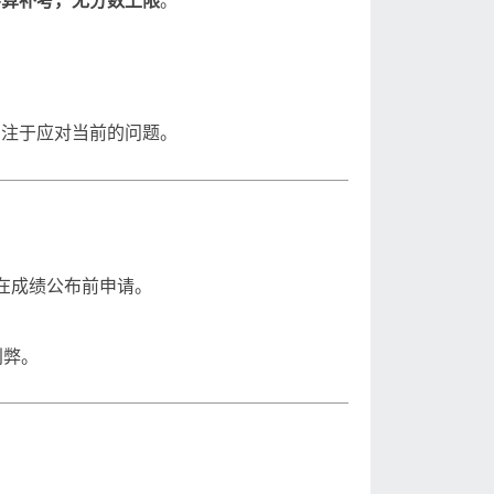
不算补考，无分数上限
。
专注于应对当前的问题。
在成绩公布前申请。
利弊。