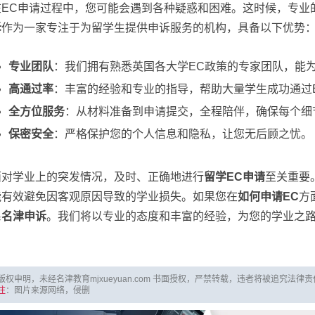
在EC申请过程中，您可能会遇到各种疑惑和困难。这时候，专业
诉
作为一家专注于为留学生提供申诉服务的机构，具备以下优势
专业团队
：我们拥有熟悉英国各大学EC政策的专家团队，能
高通过率
：丰富的经验和专业的指导，帮助大量学生成功通过
全方位服务
：从材料准备到申请提交，全程陪伴，确保每个细
保密安全
：严格保护您的个人信息和隐私，让您无后顾之忧。
面对学业上的突发情况，及时、正确地进行
留学EC申请
至关重要
能有效避免因客观原因导致的学业损失。如果您在
如何申请EC
方
系
名津申诉
。我们将以专业的态度和丰富的经验，为您的学业之
版权申明，未经名津教育mjxueyuan.com 书面授权，严禁转载，违者将被追究法律
注
：图片来源网络，侵删