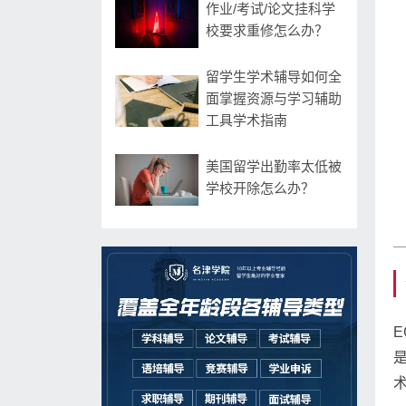
作业/考试/论文挂科学
校要求重修怎么办？
留学生学术辅导如何全
面掌握资源与学习辅助
工具学术指南
美国留学出勤率太低被
学校开除怎么办？
E