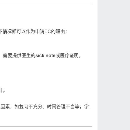
下情况都可以作为申请EC的理由：
。需要提供医生的
sick note
或医疗证明。
。
排。
观因素，如复习不充分、时间管理不当等，学