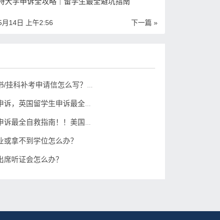
特大学申诉全攻略｜留学生最全避坑指南
5月14日 上午2:56
下一篇 »
挂科补考申请书/挂科补考申请信怎么写？留学生必备！
英国补考挂科申诉，英国留学生申诉最全信息总结！英国留学生必收藏！
美国补考挂科申诉最全自救指南！！美国留学生值得收藏
业或拿不到学位怎么办？
出席听证会怎么办？