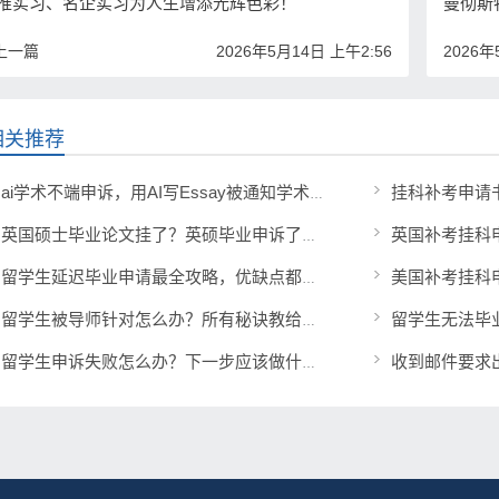
推实习、名企实习为人生增添光辉色彩！
曼彻斯
 上一篇
2026年5月14日 上午2:56
2026年
相关推荐
ai学术不端申诉，用AI写Essay被通知学术不端听证会了怎么办？
英国硕士毕业论文挂了？英硕毕业申诉了解下？
留学生延迟毕业申请最全攻略，优缺点都和你说明白！
留学生无法毕
留学生被导师针对怎么办？所有秘诀教给给你！
收到邮件要求
留学生申诉失败怎么办？下一步应该做什么？